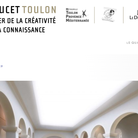
LE QU
19