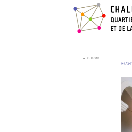
Skip
to
content
← RETOUR
04/20